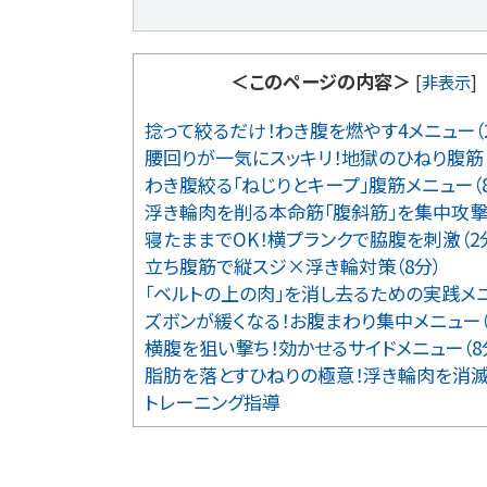
＜このページの内容＞
[
非表示
]
捻って絞るだけ！わき腹を燃やす4メニュー（
腰回りが一気にスッキリ！地獄のひねり腹筋（
わき腹絞る「ねじりとキープ」腹筋メニュー（
浮き輪肉を削る本命筋「腹斜筋」を集中攻撃（
寝たままでOK！横プランクで脇腹を刺激（2
立ち腹筋で縦スジ×浮き輪対策（8分）
「ベルトの上の肉」を消し去るための実践メニ
ズボンが緩くなる！お腹まわり集中メニュー（
横腹を狙い撃ち！効かせるサイドメニュー（8
脂肪を落とすひねりの極意！浮き輪肉を消滅（
トレーニング指導