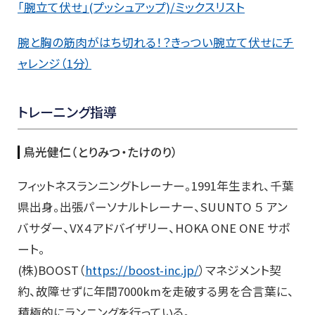
「腕立て伏せ」(プッシュアップ)/ミックスリスト
腕と胸の筋肉がはち切れる！？きっつい腕立て伏せにチ
ャレンジ（1分）
トレーニング指導
鳥光健仁（とりみつ・たけのり）
フィットネスランニングトレーナー。1991年生まれ、千葉
県出身。出張パーソナルトレーナー、SUUNTO ５ アン
バサダー、VX４アドバイザリー、HOKA ONE ONE サポ
ート。
(株)BOOST（
https://boost-inc.jp/
）マネジメント契
約、故障せずに年間7000kmを走破する男を合言葉に、
積極的にランニングを行っている。