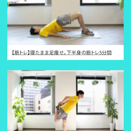
【筋トレ】寝たまま足痩せ。下半身の筋トレ5分間