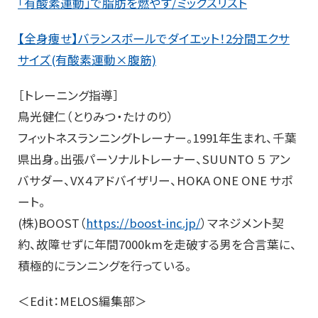
「有酸素運動」で脂肪を燃やす/ミックスリスト
【全身痩せ】バランスボールでダイエット！2分間エクサ
サイズ(有酸素運動×腹筋)
［トレーニング指導］
鳥光健仁（とりみつ・たけのり）
フィットネスランニングトレーナー。1991年生まれ、千葉
県出身。出張パーソナルトレーナー、SUUNTO ５ アン
バサダー、VX４アドバイザリー、HOKA ONE ONE サポ
ート。
(株)BOOST（
https://boost-inc.jp/
）マネジメント契
約、故障せずに年間7000kmを走破する男を合言葉に、
積極的にランニングを行っている。
＜Edit：MELOS編集部＞