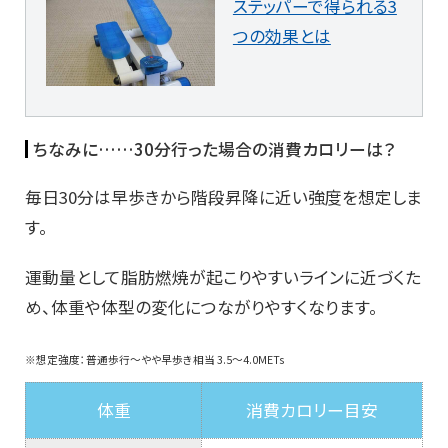
ステッパーで得られる3
つの効果とは
ちなみに……30分行った場合の消費カロリーは？
毎日30分は早歩きから階段昇降に近い強度を想定しま
す。
運動量として脂肪燃焼が起こりやすいラインに近づくた
め、体重や体型の変化につながりやすくなります。
※想定強度：普通歩行〜やや早歩き相当 3.5〜4.0METs
体重
消費カロリー目安