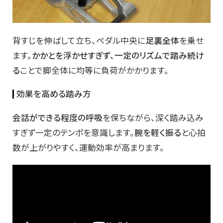
背すじを伸ばして立ち、ペダル中央に
足裏全体
を乗せ
ます。
かかとを浮かせすぎず、一定のリズムで踏み続け
る
ことで脚全体に均等に負荷がかかります。
効果を高める踏み方
会話ができる程度の呼吸
を保ちながら、深く踏み込み
すぎず一定のテンポを意識します。
腕を軽く振る
と心拍
数が上がりやすく、運動効率が高まります。