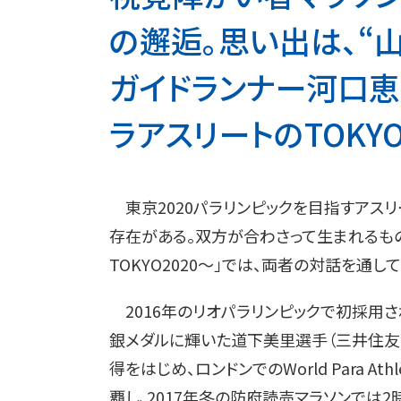
の邂逅。思い出は、“
ガイドランナー河口恵
ラアスリートのTOKYO20
東京2020パラリンピックを目指すアスリ
存在がある。双方が合わさって生まれるも
TOKYO2020〜」では、両者の対話を通
2016年のリオパラリンピックで初採用
銀メダルに輝いた道下美里選手（三井住友海
得をはじめ、ロンドンでのWorld Para Athlet
覇し、2017年冬の防府読売マラソンでは2