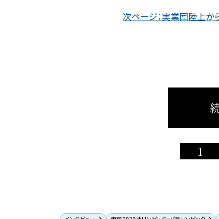
次ページ：実業団陸上か
続
1
インタビュー
東京2020オリンピック・パラリンピック