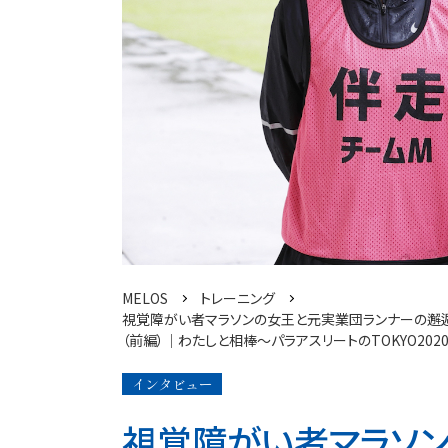
MELOS
トレーニング
視覚障がい者マラソンの女王と元実業団ランナーの邂逅
（前編）│わたしと相棒～パラアスリートのTOKYO202
インタビュー
視覚障がい者マラソ