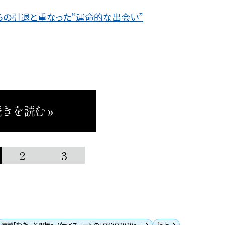
らの引退と重なった“運命的な出会い”
きを読む »
2
3
連載「わたしと相棒〜パラアスリートのTOKYO2020〜」
陸上