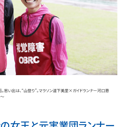
。思い出は、“山登り”。マラソン道下美里×ガイドランナー河口恵
0～
ンの女王と元実業団ランナー