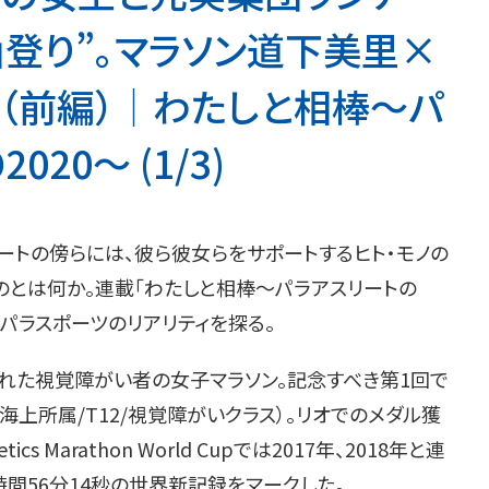
山登り”。マラソン道下美里×
（前編）│わたしと相棒～パ
20～ (1/3)
ートの傍らには、彼ら彼女らをサポートするヒト・モノの
のとは何か。連載「わたしと相棒〜パラアスリートの
してパラスポーツのリアリティを探る。
された視覚障がい者の女子マラソン。記念すべき第1回で
上所属/T12/視覚障がいクラス）。リオでのメダル獲
ics Marathon World Cupでは2017年、2018年と連
時間56分14秒の世界新記録をマークした。