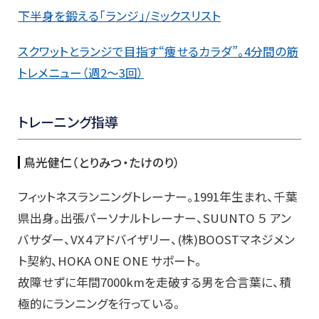
下半身を鍛える「ランジ」/ミックスリスト
スクワットとランジで目指す“痩せるカラダ”。4分間の筋
トレメニュー（週2～3回）
トレーニング指導
鳥光健仁（とりみつ・たけのり）
フィットネスランニングトレーナー。1991年生まれ、千葉
県出身。出張パーソナルトレーナー、SUUNTO ５ アン
バサダー、VX４アドバイザリー、(株)BOOSTマネジメン
ト契約、HOKA ONE ONE サポート。
故障せずに年間7000kmを走破する男を合言葉に、積
極的にランニングを行っている。