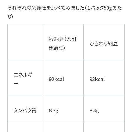
それぞれの栄養価を比べてみました（１パック50gあた
り）
粒納豆（糸引
ひきわり納豆
き納豆）
エネルギ
92kcal
93kcal
ー
タンパク質
8.3g
8.3g