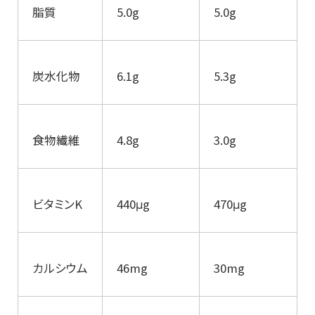
脂質
5.0g
5.0g
炭水化物
6.1g
5.3g
食物繊維
4.8g
3.0g
ビタミンK
440μg
470μg
カルシウム
46mg
30mg