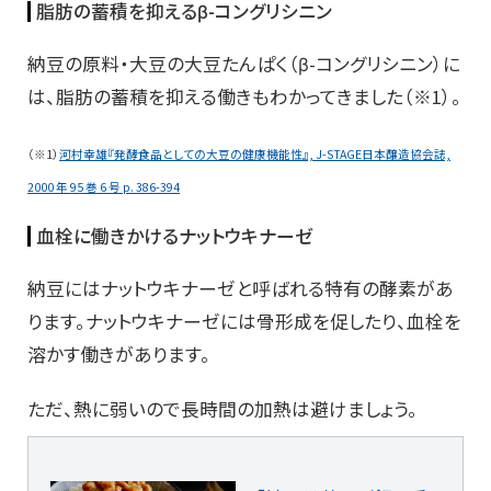
脂肪の蓄積を抑えるβ-コングリシニン
納豆の原料・大豆の大豆たんぱく（β-コングリシニン）に
は、脂肪の蓄積を抑える働きもわかってきました（※1）。
（※1）
河村幸雄『発酵食品としての大豆の健康機能性』, J-STAGE日本醸造協会誌,
2000 年 95 巻 6 号 p. 386-394
血栓に働きかけるナットウキナーゼ
納豆にはナットウキナーゼと呼ばれる特有の酵素があ
ります。ナットウキナーゼには骨形成を促したり、血栓を
溶かす働きがあります。
ただ、熱に弱いので長時間の加熱は避けましょう。