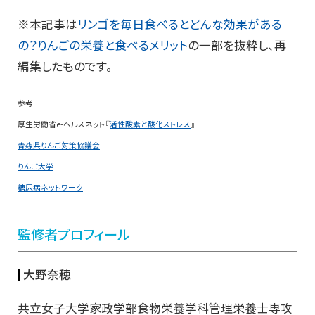
※本記事は
リンゴを毎日食べるとどんな効果がある
の？りんごの栄養と食べるメリット
の一部を抜粋し、再
編集したものです。
参考
厚生労働省e-ヘルスネット『
活性酸素と酸化ストレス
』
青森県りんご対策協議会
りんご大学
糖尿病ネットワーク
監修者プロフィール
大野奈穂
共立女子大学家政学部食物栄養学科管理栄養士専攻