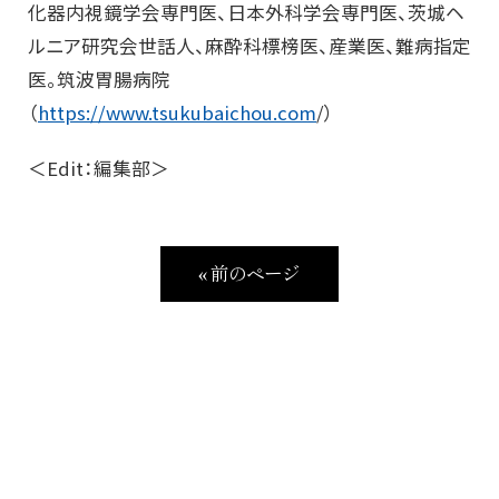
化器内視鏡学会専門医、日本外科学会専門医、茨城ヘ
ルニア研究会世話人、麻酔科標榜医、産業医、難病指定
医。筑波胃腸病院
（
https://www.tsukubaichou.com
/）
＜Edit：編集部＞
« 前のページ