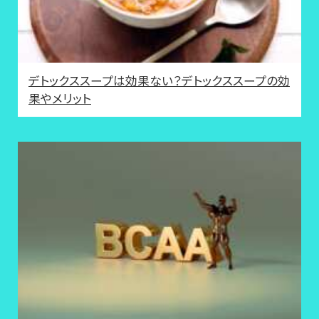
デトックススープは効果ない？デトックススープの効
果やメリット