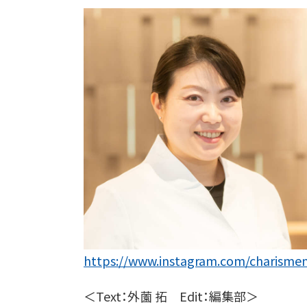
https://www.instagram.com/charisment
＜Text：外薗 拓 Edit：編集部＞