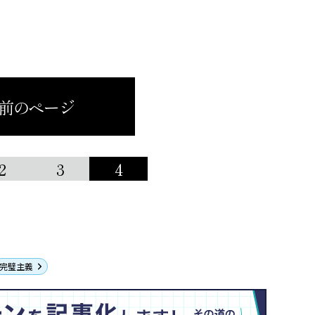
 前のページ
2
3
4
完璧主義