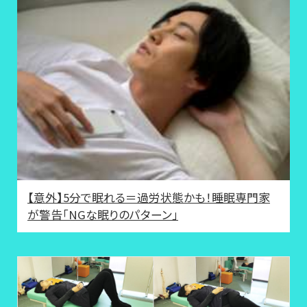
【意外】5分で眠れる＝過労状態かも！睡眠専門家
が警告「NGな眠りのパターン」