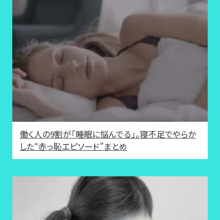
働く人の9割が「睡眠に悩んでる」。寝不足でやらか
した“赤っ恥エピソード”まとめ