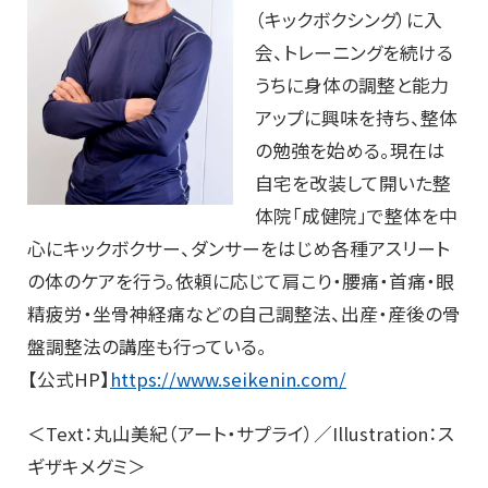
（キックボクシング）に入
会、トレーニングを続ける
うちに身体の調整と能力
アップに興味を持ち、整体
の勉強を始める。現在は
自宅を改装して開いた整
体院「成健院」で整体を中
心にキックボクサー、ダンサーをはじめ各種アスリート
の体のケアを行う。依頼に応じて肩こり・腰痛・首痛・眼
精疲労・坐骨神経痛などの自己調整法、出産・産後の骨
盤調整法の講座も行っている。
【公式HP】
https://www.seikenin.com/
＜Text：丸山美紀（アート・サプライ）／Illustration：ス
ギザキメグミ＞