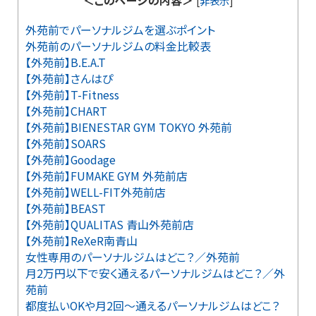
＜このページの内容＞
[
非表示
]
外苑前でパーソナルジムを選ぶポイント
外苑前のパーソナルジムの料金比較表
【外苑前】B.E.A.T
【外苑前】さんはぴ
【外苑前】T-Fitness
【外苑前】CHART
【外苑前】BIENESTAR GYM TOKYO 外苑前
【外苑前】SOARS
【外苑前】Goodage
【外苑前】FUMAKE GYM 外苑前店
【外苑前】WELL-FIT外苑前店
【外苑前】BEAST
【外苑前】QUALITAS 青山外苑前店
【外苑前】ReXeR南青山
女性専用のパーソナルジムはどこ？／外苑前
月2万円以下で安く通えるパーソナルジムはどこ？／外
苑前
都度払いOKや月2回～通えるパーソナルジムはどこ？