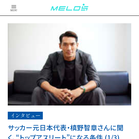
MENU
インタビュー
サッカー元日本代表・槙野智章さんに聞
く、“トップアスリート”になる条件 (1/3)