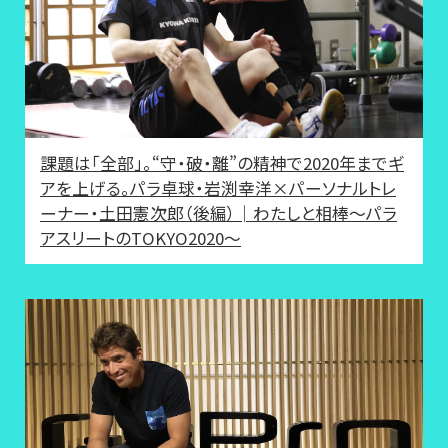
課題は「全部」。“守・破・離”の精神で2020年までギ
アを上げる。パラ卓球・岩渕幸洋×パーソナルトレ
ーナー・土田憲次郎（後編）│わたしと相棒～パラ
アスリートのTOKYO2020～