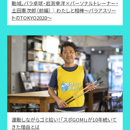
動域。パラ卓球・岩渕幸洋×パーソナルトレーナー・
土田憲次郎（前編）│わたしと相棒～パラアスリー
トのTOKYO2020～
運動しながらゴミ拾い！「スポGOMI」が10年続いて
きた理由とは