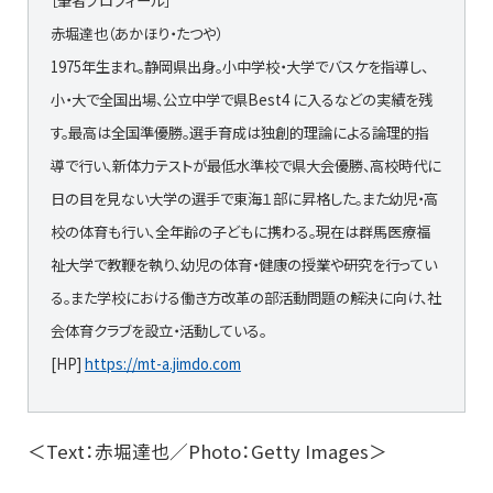
［筆者プロフィール］
赤堀達也（あかほり・たつや）
1975年生まれ。静岡県出身。小中学校・大学でバスケを指導し、
小・大で全国出場、公立中学で県Best4 に入るなどの実績を残
す。最高は全国準優勝。選手育成は独創的理論による論理的指
導で行い、新体力テストが最低水準校で県大会優勝、高校時代に
日の目を見ない大学の選手で東海１部に昇格した。また幼児・高
校の体育も行い、全年齢の子どもに携わる。現在は群馬医療福
祉大学で教鞭を執り、幼児の体育・健康の授業や研究を行ってい
る。また学校における働き方改革の部活動問題の解決に向け、社
会体育クラブを設立・活動している。
[HP]
https://mt-a.jimdo.com
＜Text：赤堀達也／Photo：Getty Images＞