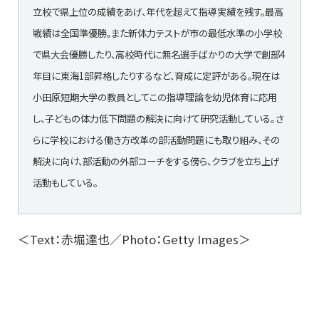
立校で県上位の成績をあげ、年代を超えて指導実績を残す。最高
戦績は全国準優勝。また新体力テストが市の最低水準の小学校
で県大会優勝したり、高校時代に無名選手ばかりの大学で創部4
年目に東海1部昇格したりするなど、育成に定評がある。現在は
小田原短期大学の教員としてこの指導理論を幼児体育に応用
し、子どもの体力低下問題の解決に向けて研究活動している。さ
らに学校における働き方改革の部活動問題にも取り組み、その
解決に向け、部活動の外部コーチをする傍ら、クラブを立ち上げ
活動もしている。
＜Text：赤堀達也／Photo：Getty Images＞