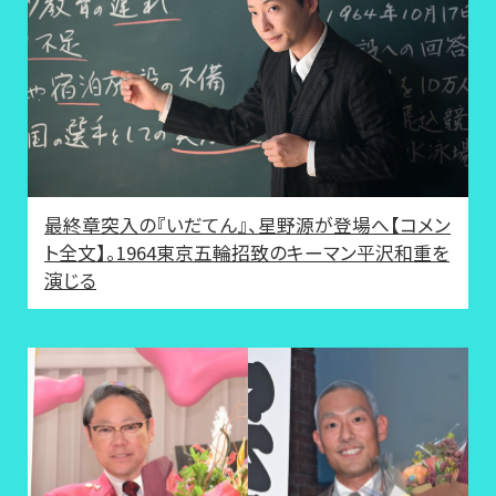
最終章突入の『いだてん』、星野源が登場へ【コメン
ト全文】。1964東京五輪招致のキーマン平沢和重を
演じる