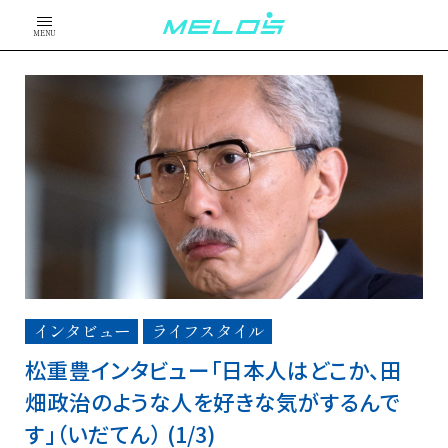
MENU
インタビュー
ライフスタイル
松重豊インタビュー「日本人はどこか、田
畑政治のような人を好きな気がするんで
す」（いだてん） (1/3)