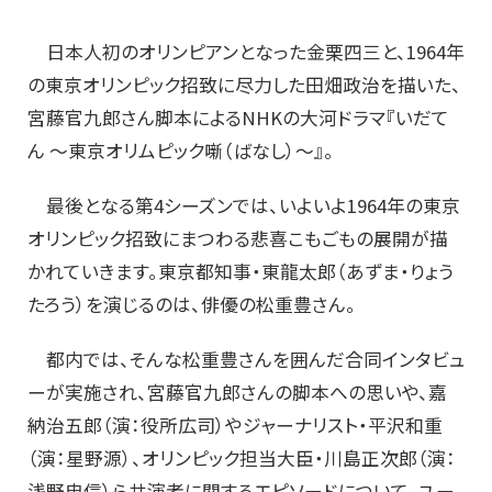
日本人初のオリンピアンとなった金栗四三と、1964年
の東京オリンピック招致に尽力した田畑政治を描いた、
宮藤官九郎さん脚本によるNHKの大河ドラマ『いだて
ん ～東京オリムピック噺（ばなし）～』。
最後となる第4シーズンでは、いよいよ1964年の東京
オリンピック招致にまつわる悲喜こもごもの展開が描
かれていきます。東京都知事・東龍太郎（あずま・りょう
たろう）を演じるのは、俳優の松重豊さん。
都内では、そんな松重豊さんを囲んだ合同インタビュ
ーが実施され、宮藤官九郎さんの脚本への思いや、嘉
納治五郎（演：役所広司）やジャーナリスト・平沢和重
（演：星野源）、オリンピック担当大臣・川島正次郎（演：
浅野忠信）ら共演者に関するエピソードについて、ユー