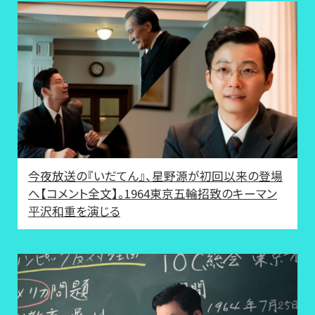
今夜放送の『いだてん』、星野源が初回以来の登場
へ【コメント全文】。1964東京五輪招致のキーマン
平沢和重を演じる