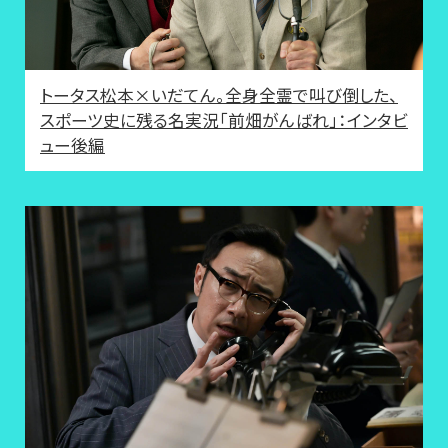
トータス松本×いだてん。全身全霊で叫び倒した、
スポーツ史に残る名実況「前畑がんばれ」：インタビ
ュー後編