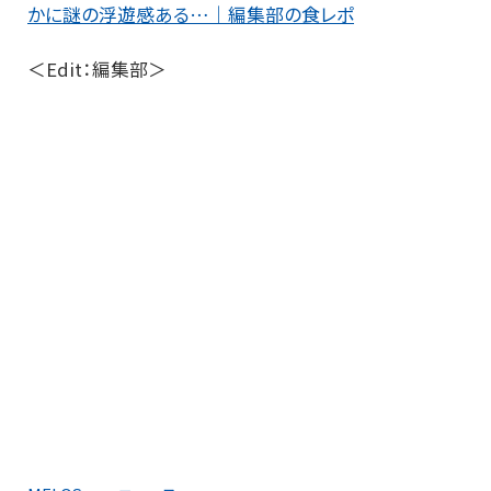
かに謎の浮遊感ある…｜編集部の食レポ
＜Edit：編集部＞