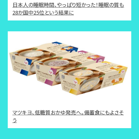
日本人の睡眠時間、やっぱり短かった！睡眠の質も
28か国中25位という結果に
マツキヨ、低糖質おかゆ発売へ。備蓄食にもよさそ
う