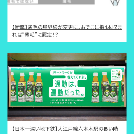
【衝撃】薄毛の境界線が変更に。おでこに指4本収ま
れば“薄毛”に認定！？
【日本一深い地下鉄】大江戸線六本木駅の長い階