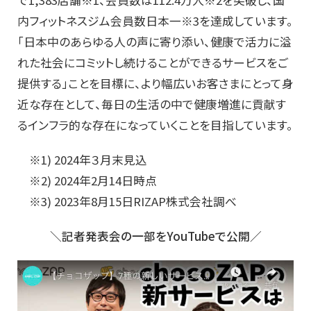
で1,
383店舗※1、会員数は112.4万人※2を突破し、
国
内フィットネスジム会員数日本一※3を達成しています。
「
日本中のあらゆる人の声に寄り添い、
健康で活力に溢
れた社会にコミットし続けることができるサービス
をご
提供する」ことを目標に、
より幅広いお客さまにとって身
近な存在として、
毎日の生活の中で健康増進に貢献す
るインフラ的な存在になってい
くことを目指しています。
※1) 2024年３月末見込
※2) 2024年2月14日時点
※3) 2023年8月15日RIZAP株式会社調べ
＼記者発表会の一部をYouTubeで公開／