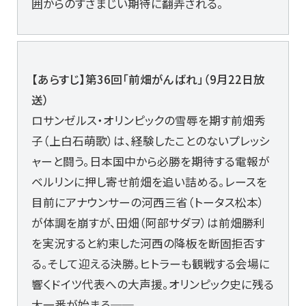
囲からのすさまじい期待に翻弄される。
【あらすじ】第36回「前畑がんばれ」（9月22日放
送）
ロサンゼルス・オリンピックの雪辱を期す前畑秀
子（上白石萌歌）は、経験したことのないプレッシ
ャーと闘う。日本国中から必勝を期待する電報が
ベルリンに押し寄せ前畑を追い詰める。レースを
目前にアナウンサーの河西三省（トータス松本）
が体調を崩すが、田畑（阿部サダヲ）は前畑勝利
を実況すると約束した河西の降板を断固拒否す
る。そして迎える決勝。ヒトラーも観戦する会場に
響くドイツ代表への大声援。オリンピック史に残る
大一番が始まる──。