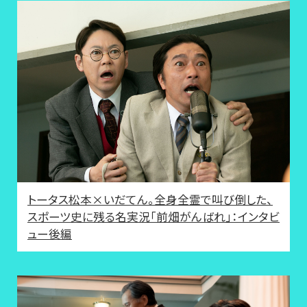
トータス松本×いだてん。全身全霊で叫び倒した、
スポーツ史に残る名実況「前畑がんばれ」：インタビ
ュー後編