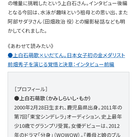
の増量に挑戦したという上白石さん。インタビュー後編
となる今回は、水泳が趣味という祖母との思い出、また
阿部サダヲさん（田畑政治 役）との撮影秘話なども明
かしてくれました。
《あわせて読みたい》
●上白石萌歌×いだてん。日本女子初の金メダリスト
前畑秀子を演じる覚悟と決意：インタビュー前編
［プロフィール］
●上白石萌歌（かみしらいし・もか）
2000年2月28日生まれ、鹿児島県出身。2011年の
第7回「東宝シンデレラ」オーディション、史上最年
少10歳でグランプリ受賞。女優デビューは、2012
年のドラマ「分身」（WOWOW）。『義母と娘のブル