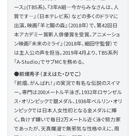
ース』(TBS系)、『3年A組―今からみなさんは、人
質です―』（日本テレビ系）などの多くのドラマに
出演。映画『羊と鋼の森』（2018年）で、第42回日
本アカデミー賞新人俳優賞を受賞。アニメーショ
ン映画『未来のミライ』（2018年、細田守監督）で
は主人公の声を担当。2019年4月より、TBS系列
「A-Studio」でサブMCを務める。
●前畑秀子（まえはた・ひでこ）
「前畑、がんばれ！」の実況で有名な伝説のスイマ
ー。専門は200メートル平泳ぎ。1932年ロサンゼル
ス・オリンピックで銀メダル、1936年ベルリン・オリ
ンピックでは日本人女性初となる金メダルに輝
く。負けず嫌いで毎日2万メートル近く泳ぐ努力家
であったが、天真爛漫で無邪気な性格ゆえに、周