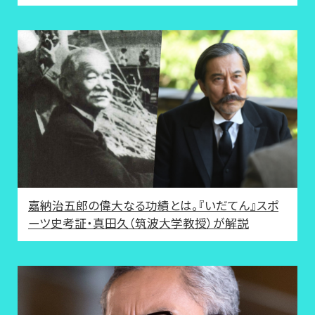
嘉納治五郎の偉大なる功績とは。『いだてん』スポ
ーツ史考証・真田久（筑波大学教授）が解説