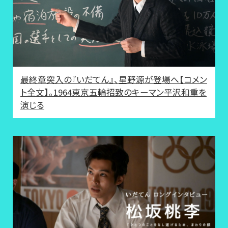
最終章突入の『いだてん』、星野源が登場へ【コメン
ト全文】。1964東京五輪招致のキーマン平沢和重を
演じる