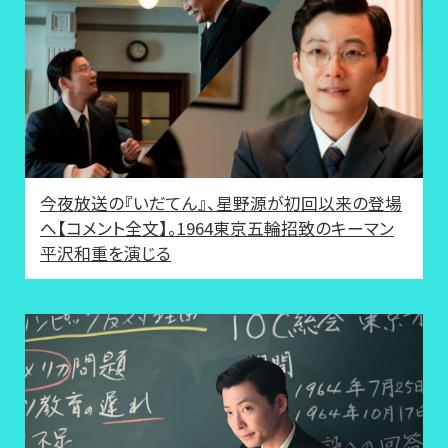
今夜放送の『いだてん』、星野源が初回以来の登場
へ【コメント全文】。1964東京五輪招致のキーマン
平沢和重を演じる