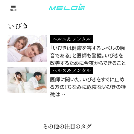
MENU
いびき
ヘルス＆メンタル
「いびきは健康を害するレベルの騒
音である」と医師も警鐘。いびきを
改善するために今夜からできること
ヘルス＆メンタル
医師に聞いた、いびきをすぐに止め
る方法！ちなみに危険ないびきの特
徴は…
その他の注目のタグ