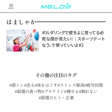
MENU
はましゃか
ボルダリングで壁をよじ登ってる必
死な顔が見たい！│スポーツデート
なう。で使っていいよ#2
その他の注目のタグ
筋トレ
走る
体をほぐす
ストレス解消
疲労回復
話題の食べ物
プロテイン
痩せる
眠れない
話題のヒト・企業