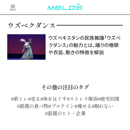
MENU
ウズベクダンス
ウズベキスタンの民族舞踊「ウズベ
クダンス」の魅力とは。踊りの種類
や衣装、動きの特徴を解説
その他の注目のタグ
筋トレ
走る
体をほぐす
ストレス解消
疲労回復
話題の食べ物
プロテイン
痩せる
眠れない
話題のヒト・企業