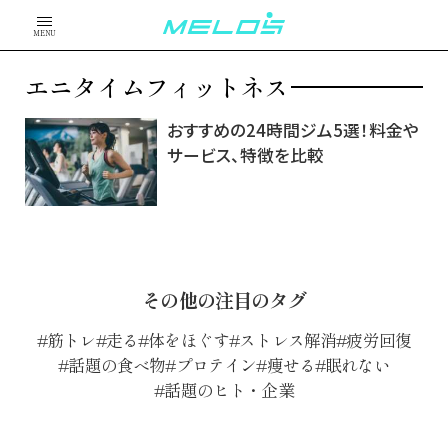
MENU
エニタイムフィットネス
おすすめの24時間ジム5選！料金や
サービス、特徴を比較
その他の注目のタグ
筋トレ
走る
体をほぐす
ストレス解消
疲労回復
話題の食べ物
プロテイン
痩せる
眠れない
話題のヒト・企業