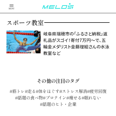
MENU
スポーツ教室
岐阜県瑞穂市の「ふるさと納税」返
礼品がスゴイ！寄付7万円～で、五
輪金メダリスト金藤理絵さんの水泳
教室など
その他の注目のタグ
筋トレ
走る
体をほぐす
ストレス解消
疲労回復
話題の食べ物
プロテイン
痩せる
眠れない
話題のヒト・企業