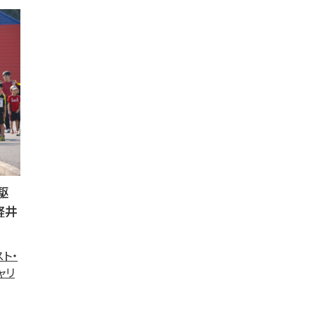
駆
軽井
ト・
ャリ