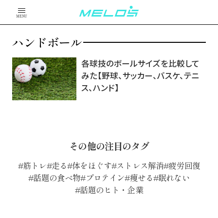
MENU
ハンドボール
各球技のボールサイズを比較して
みた【野球、サッカー、バスケ、テニ
ス、ハンド】
その他の注目のタグ
筋トレ
走る
体をほぐす
ストレス解消
疲労回復
話題の食べ物
プロテイン
痩せる
眠れない
話題のヒト・企業