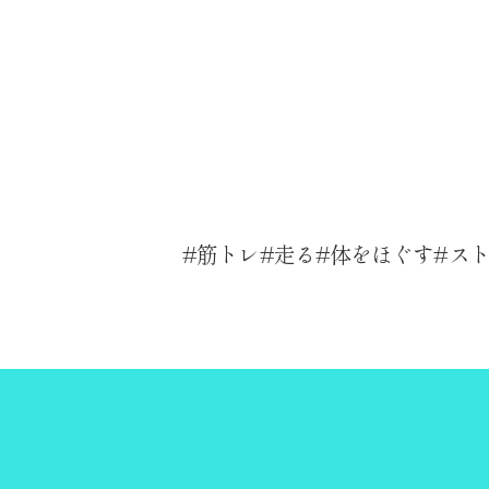
筋トレ
走る
体をほぐす
ス