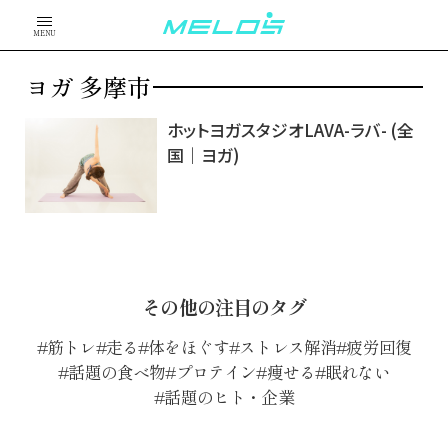
MENU
ヨガ 多摩市
ホットヨガスタジオLAVA-ラバ- (全
国｜ヨガ)
その他の注目のタグ
筋トレ
走る
体をほぐす
ストレス解消
疲労回復
話題の食べ物
プロテイン
痩せる
眠れない
話題のヒト・企業