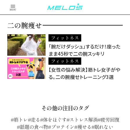
MENU
二の腕痩せ
フィットネス
「腕だけダッシュ」するだけ！座った
まま45秒で二の腕スッキリ
フィットネス
【女性の悩み解決】筋トレ女子がや
る。二の腕痩せトレーニング3選
その他の注目のタグ
筋トレ
走る
体をほぐす
ストレス解消
疲労回復
話題の食べ物
プロテイン
痩せる
眠れない