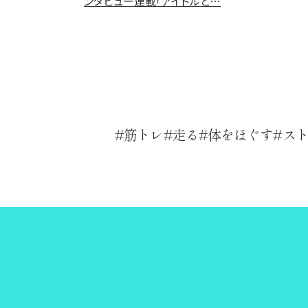
ンタビュー連載「アイドルと…
筋トレ
走る
体をほぐす
ス