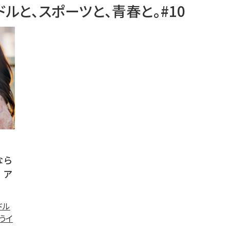
ルと、スポーツと、青春と。#10
なら
│ア
ドル
うイ