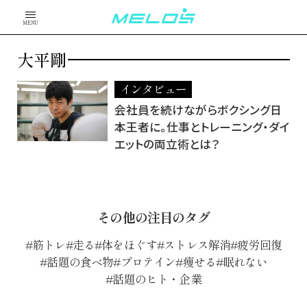
MENU
大平剛
インタビュー
会社員を続けながらボクシング日
本王者に。仕事とトレーニング・ダイ
エットの両立術とは？
その他の注目のタグ
筋トレ
走る
体をほぐす
ストレス解消
疲労回復
話題の食べ物
プロテイン
痩せる
眠れない
話題のヒト・企業