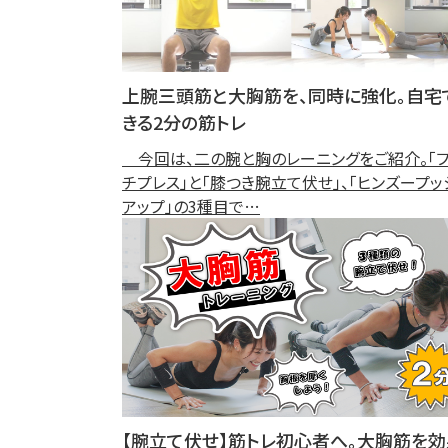
上腕三頭筋と大胸筋を、同時に強化。自宅
きる2分の筋トレ
今回は、二の腕と胸のレーニングをご紹介。「フ
チプレス」と「膝つき腕立て伏せ」、「ヒンズープッ
アップ」の3種目で…
【腕立て伏せ】筋トレ初心者へ。大胸筋を効