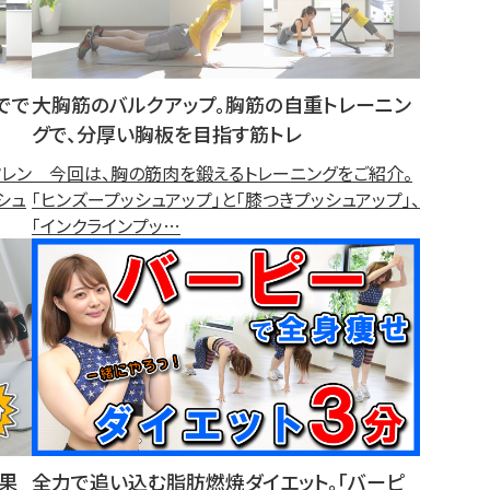
でで
大胸筋のバルクアップ。胸筋の自重トレーニン
グで、分厚い胸板を目指す筋トレ
レン
今回は、胸の筋肉を鍛えるトレーニングをご紹介。
シュ
「ヒンズープッシュアップ」と「膝つきプッシュアップ」、
「インクラインプッ…
果
全力で追い込む脂肪燃焼ダイエット。「バーピ