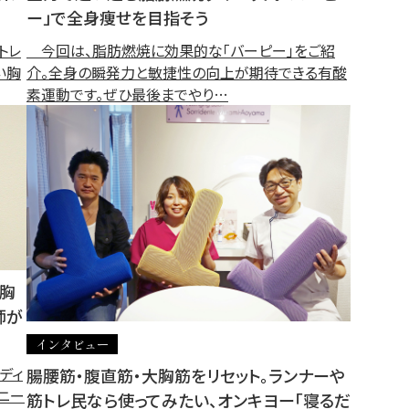
ー」で全身痩せを目指そう
トレ
今回は、脂肪燃焼に効果的な「バーピー」をご紹
い胸
介。全身の瞬発力と敏捷性の向上が期待できる有酸
素運動です。ぜひ最後までやり…
大胸
師が
インタビュー
ディ
腸腰筋・腹直筋・大胸筋をリセット。ランナーや
ニー
筋トレ民なら使ってみたい、オンキヨー「寝るだ