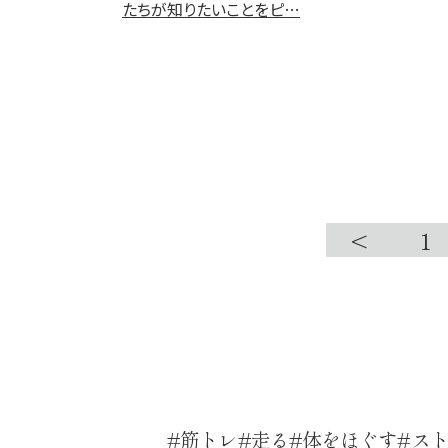
たちが知りたいことをピ…
<
1
筋トレ
走る
体をほぐす
ス