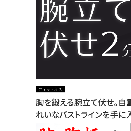
フィットネス
胸を鍛える腕立て伏せ。自重
れいなバストラインを手に