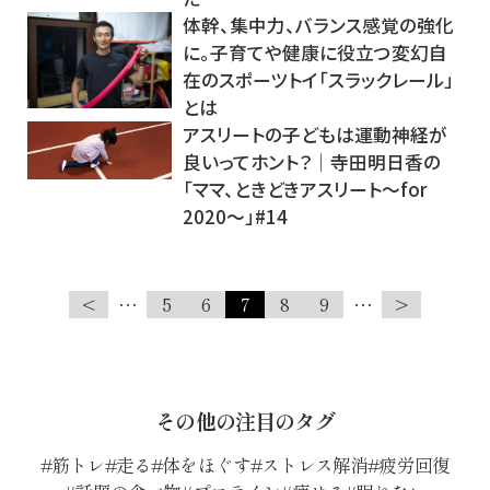
体幹、集中力、バランス感覚の強化
に。子育てや健康に役立つ変幻自
在のスポーツトイ「スラックレール」
とは
アスリートの子どもは運動神経が
良いってホント？│寺田明日香の
「ママ、ときどきアスリート～for
2020～」#14
<
…
5
6
7
8
9
…
>
その他の注目のタグ
筋トレ
走る
体をほぐす
ストレス解消
疲労回復