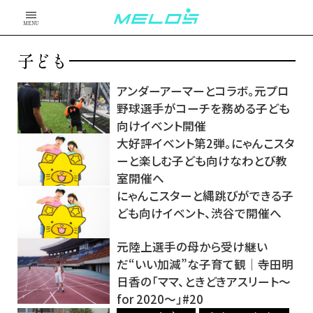
MENU
子ども
アンダーアーマーとコラボ。元プロ
野球選手がコーチを務める子ども
向けイベント開催
大好評イベント第2弾。にゃんこスタ
ーと楽しむ子ども向けなわとび教
室開催へ
にゃんこスターと縄跳びができる子
ども向けイベント、渋谷で開催へ
元陸上選手の母から受け継い
だ“いい加減”な子育て観│寺田明
日香の「ママ、ときどきアスリート～
for 2020～」#20