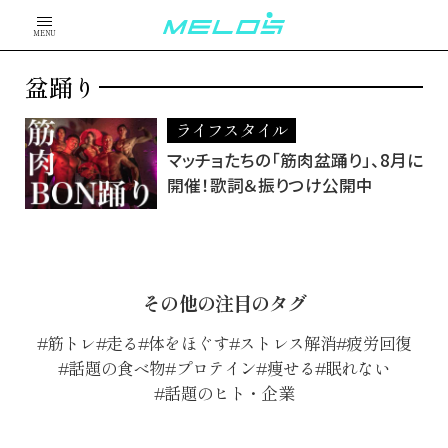
MENU
盆踊り
ライフスタイル
マッチョたちの「筋肉盆踊り」、8月に
開催！歌詞＆振りつけ公開中
その他の注目のタグ
筋トレ
走る
体をほぐす
ストレス解消
疲労回復
話題の食べ物
プロテイン
痩せる
眠れない
話題のヒト・企業