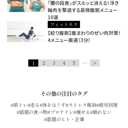
「腰の段差」がスルッと消える！浮き
輪肉を撃退する最強腹筋メニュー
10選
フィットネス
【絞り腹筋】腹まわりのぜい肉対策！
4メニュー厳選（3分）
1
2
3
4
5
…
>
その他の注目のタグ
筋トレ
走る
体をほぐす
ストレス解消
疲労回復
話題の食べ物
プロテイン
痩せる
眠れない
話題のヒト・企業