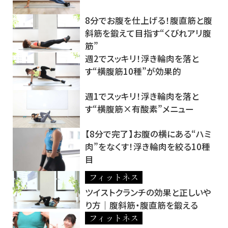
8分でお腹を仕上げる！腹直筋と腹
斜筋を鍛えて目指す“くびれアリ腹
筋”
週2でスッキリ！浮き輪肉を落と
す“横腹筋10種”が効果的
週1でスッキリ！浮き輪肉を落と
す“横腹筋×有酸素”メニュー
【8分で完了】お腹の横にある“ハミ
肉”をなくす！浮き輪肉を絞る10種
目
フィットネス
ツイストクランチの効果と正しいや
り方｜腹斜筋・腹直筋を鍛える
フィットネス