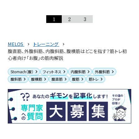
1
2
3
MELOS
トレーニング
腹直筋、外腹斜筋、内腹斜筋、腹横筋はどこを指す？筋トレ初
心者向け「お腹」の筋肉解説
Stomach（腹）
フィットネス
内腹斜筋
外腹斜筋
腹斜筋
腹横筋
腹直筋
腹筋
筋トレ