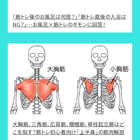
「筋トレ後のお風呂は何度？」「筋トレ直後の入浴は
NG？」…お風呂×筋トレのギモンに回答！
大胸筋、三角筋、広背筋、僧帽筋、脊柱起立筋はど
こを指す？筋トレ初心者向け「上半身」の筋肉解説