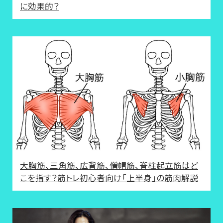
に効果的？
大胸筋、三角筋、広背筋、僧帽筋、脊柱起立筋はど
こを指す？筋トレ初心者向け「上半身」の筋肉解説