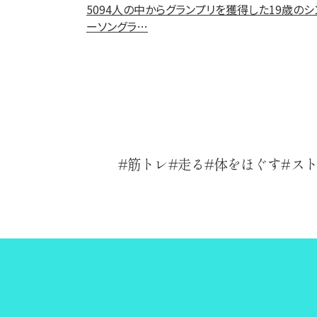
5094人の中からグランプリを獲得した19歳のシ
ーソングラ…
筋トレ
走る
体をほぐす
ス