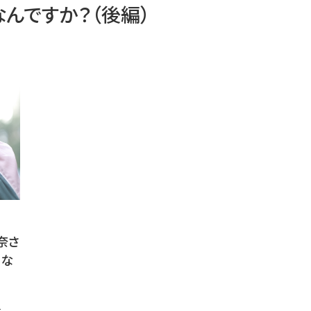
んですか？（後編）
奈さ
てな
万