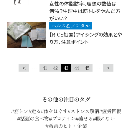
女性の体脂肪率、理想の数値は
何％？生理中は筋トレを休んだ方
がいい？
ヘルス＆メンタル
【RICE処置】アイシングの効果とや
り方、注意ポイント
<
…
41
42
43
44
45
…
>
その他の注目のタグ
筋トレ
走る
体をほぐす
ストレス解消
疲労回復
話題の食べ物
プロテイン
痩せる
眠れない
話題のヒト・企業