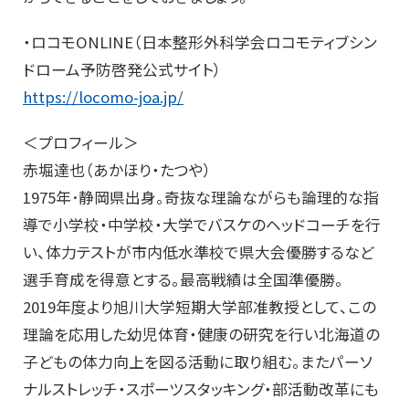
・ロコモONLINE（日本整形外科学会ロコモティブシン
ドローム予防啓発公式サイト）
https://locomo-joa.jp/
＜プロフィール＞
赤堀達也（あかほり・たつや）
1975年･静岡県出身。奇抜な理論ながらも論理的な指
導で小学校・中学校・大学でバスケのヘッドコーチを行
い、体力テストが市内低水準校で県大会優勝するなど
選手育成を得意とする。最高戦績は全国準優勝。
2019年度より旭川大学短期大学部准教授として、この
理論を応用した幼児体育・健康の研究を行い北海道の
子どもの体力向上を図る活動に取り組む。またパーソ
ナルストレッチ・スポーツスタッキング・部活動改革にも