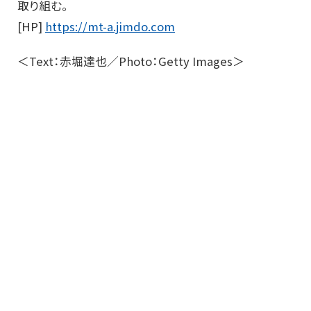
取り組む。
[HP]
https://mt-a.jimdo.com
＜Text：赤堀達也／Photo：Getty Images＞