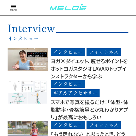
MENU
Interview
インタビュー
インタビュー
フィットネス
ヨガ×ダイエット、痩せるポイントを
ホットヨガスタジオLAVAのトップイ
ンストラクターから学ぶ
インタビュー
ギア＆アクセサリー
スマホで写真を撮るだけ！「体型・体
脂肪率・骨格筋量とか丸わかりアプ
リ」が最高におもしろい
インタビュー
フィットネス
『もう走れない』と思ったとき、どう