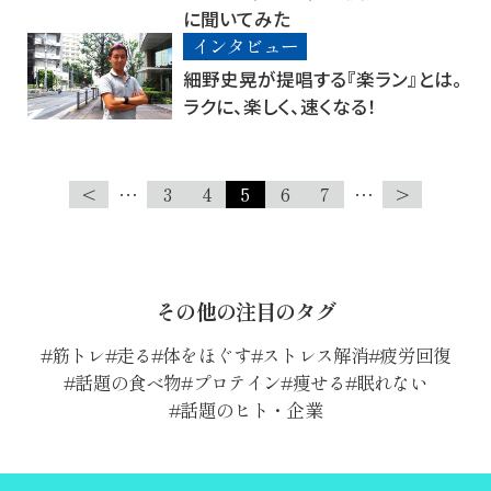
に聞いてみた
インタビュー
細野史晃が提唱する『楽ラン』とは。
ラクに、楽しく、速くなる！
<
…
3
4
5
6
7
…
>
その他の注目のタグ
筋トレ
走る
体をほぐす
ストレス解消
疲労回復
話題の食べ物
プロテイン
痩せる
眠れない
話題のヒト・企業