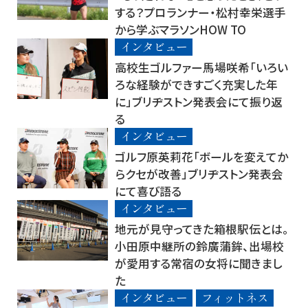
する？プロランナー・松村幸栄選手
から学ぶマラソンHOW TO
インタビュー
高校生ゴルファー馬場咲希「いろい
ろな経験ができすごく充実した年
に」ブリヂストン発表会にて振り返
る
インタビュー
ゴルフ原英莉花「ボールを変えてか
らクセが改善」ブリヂストン発表会
にて喜び語る
インタビュー
地元が見守ってきた箱根駅伝とは。
小田原中継所の鈴廣蒲鉾、出場校
が愛用する常宿の女将に聞きまし
た
インタビュー
フィットネス