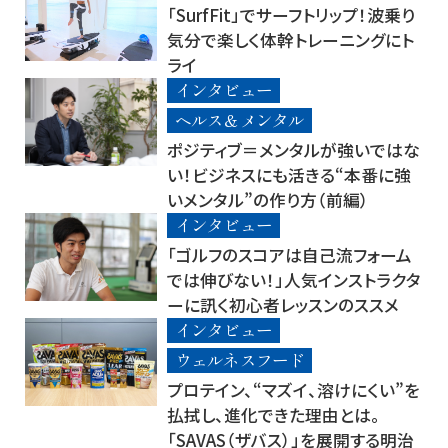
「SurfFit」でサーフトリップ！波乗り
気分で楽しく体幹トレーニングにト
ライ
インタビュー
ヘルス＆メンタル
ポジティブ＝メンタルが強いではな
い！ビジネスにも活きる“本番に強
いメンタル”の作り方（前編）
インタビュー
「ゴルフのスコアは自己流フォーム
では伸びない！」人気インストラクタ
ーに訊く初心者レッスンのススメ
インタビュー
ウェルネスフード
プロテイン、“マズイ、溶けにくい”を
払拭し、進化できた理由とは。
「SAVAS（ザバス）」を展開する明治