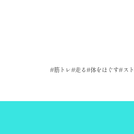
筋トレ
走る
体をほぐす
ス