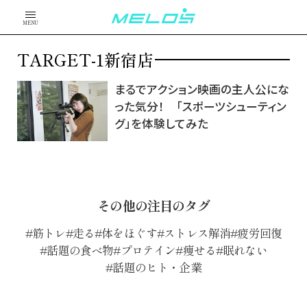
MENU
TARGET-1新宿店
まるでアクション映画の主人公にな
った気分！ 「スポーツシューティン
グ」を体験してみた
その他の注目のタグ
筋トレ
走る
体をほぐす
ストレス解消
疲労回復
話題の食べ物
プロテイン
痩せる
眠れない
話題のヒト・企業