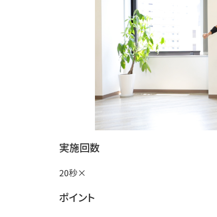
実施回数
20秒×
ポイント