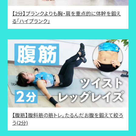
【2分】プランクよりも胸・肩を重点的に体幹を鍛え
る「ハイプランク」
【腹筋】腹斜筋の筋トレ。たるんだお腹を鍛えて絞ろ
う(2分)