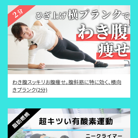
わき腹スッキリお腹痩せ。腹斜筋に特に効く、横向
きプランク(2分)