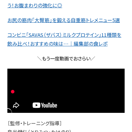
う！お腹まわりの強化に◎
お尻の筋肉「大臀筋」を鍛える自重筋トレメニュー5選
コンビニ「SAVAS（ザバス）ミルクプロテイン」11種類を
飲み比べ！おすすめの味は…｜編集部の食レポ
＼もう一度動画でおさらい／
［監修・トレーニング指導］
鳥光健仁（とりみつ・たけのり）