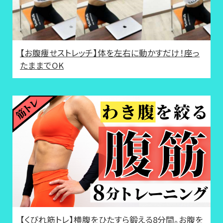
【お腹痩せストレッチ】体を左右に動かすだけ！座っ
たままでOK
【くびれ筋トレ】横腹をひたすら鍛える8分間。お腹を