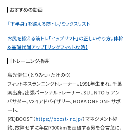
おすすめの動画
「下半身」を鍛える筋トレ/ミックスリスト
お尻を鍛える筋トレ「ヒップリフト」の正しいやり方。体幹
＆基礎代謝アップ【リングフィット攻略】
［トレーニング指導］
鳥光健仁（とりみつ・たけのり）
フィットネスランニングトレーナー。1991年生まれ、千葉
県出身。出張パーソナルトレーナー、SUUNTO ５ アン
バサダー、VX４アドバイザリー、HOKA ONE ONE サポ
ート。
(株)BOOST（
https://boost-inc.jp/
）マネジメント契
約、故障せずに年間7000kmを走破する男を合言葉に、