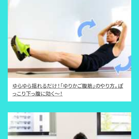
ゆらゆら揺れるだけ！「ゆりかご腹筋」のやり方。ぽ
っこり下っ腹に効く～！