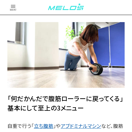
MENU
「何だかんだで腹筋ローラーに戻ってくる」
基本にして至上の3メニュー
自重で行う「
立ち腹筋
」や
アブドミナルマシン
など、腹筋