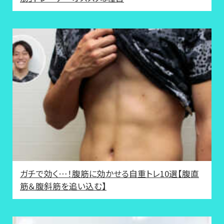
ガチで効く…！腹筋に効かせる自重トレ10選【腹直
筋＆腹斜筋を追い込む】